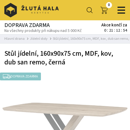
0
DOPRAVA ZDARMA
Akce končí za
0
21
12
52
Na všechny produkty při nákupu nad 5 000 Kč
Hlavní strana
Jídelní stoly
Stůl jídelní, 160x90x75 cm, MDF, kov, dub san remo,
Stůl jídelní, 160x90x75 cm, MDF, kov,
dub san remo, černá
DOPRAVA ZDARMA