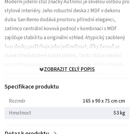
Moderní jídelní stůl značky Autronic je skvělou volbou pro
stylové interiéry. Jeho robustní deska z MDF v dekoru
dubu San Remo dodává prostoru přírodní eleganci,
zatímco centrální kovová podnož v kombinaci s MDF
zajišťuje stabilitu a originální vzhled. Atypický zaoblený
tvar desky podtrhuje jeho jedinečnost, díky čemuž se
stane středobodem každé jídelny. Tento stůl je ideální
pro rodinná posezení i slavnostní večeře, přičemž svým
ZOBRAZIT CELÝ POPIS
nadčasovým designem pozvedne každý interiér.
Specifikace produktu
Rozměry: 165 x 90 x 75 cm
Rozměr
165 x 90 x 75 cm cm
Hmotnost: 53 kg
Hmotnost
53 kg
Dotaz k produktu