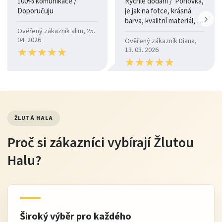
100% komunikace /
Rychlé dodání / Pohovka,
Doporučuju
je jak na fotce, krásná
barva, kvalitní materiál, a
je moc pohodlná.
Ověřený zákazník alim, 25.
04. 2026
Ověřený zákazník Diana,
★
★
★
★
★
★
★
★
★
★
13. 03. 2026
★
★
★
★
★
★
★
★
★
★
ŽLUTÁ HALA
Proč si zákazníci vybírají Žlutou
Halu?
Široký výběr pro každého