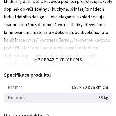
Moderní jídelní stůl s kovovou podnoží představuje skvělý
doplněk do vaší jídelny či kuchyně, přinášející nádech
industriálního designu. Jeho elegantní vzhled spojuje
snadnou údržbu s dlouhou životností díky dřevěnému
laminovanému materiálu v dekoru dubu divokého. Tato
kombinace vytváří kontrast s černou, lakovanou kovovou
podnoží, která dodává stolu robustnost a stabilitu.
Jídelní stůl je navržen v obdelníkovém tvaru, což
ZOBRAZIT CELÝ POPIS
podtrhuje jeho moderní industriální styl. Povrchová
úprava nohou a podstavce je matná, což dodává stolu
Specifikace produktu
sofistikovaný vzhled. Stůl se snadno integruje do různých
prostorů, ať už jde o kuchyni nebo jídelnu. Výrobek je
Rozměr
180 x 90 x 75 cm cm
dodáván v demontovaném stavu, což usnadňuje jeho
Hmotnost
35 kg
přepravu a montáž. Jeho univerzální charakter a kvalitní
provedení z něj činí dominantu každého stravovacího
Dotaz k produktu