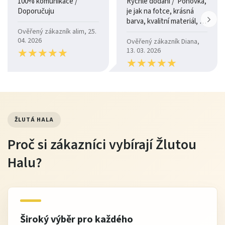
100% komunikace /
Rychlé dodání / Pohovka,
Doporučuju
je jak na fotce, krásná
barva, kvalitní materiál, a
je moc pohodlná.
Ověřený zákazník alim, 25.
04. 2026
Ověřený zákazník Diana,
★
★
★
★
★
★
★
★
★
★
13. 03. 2026
★
★
★
★
★
★
★
★
★
★
ŽLUTÁ HALA
Proč si zákazníci vybírají Žlutou
Halu?
Široký výběr pro každého