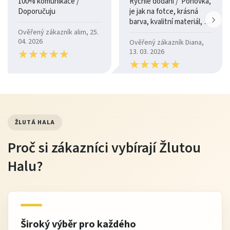
100% komunikace /
Rychlé dodání / Pohovka,
Doporučuju
je jak na fotce, krásná
barva, kvalitní materiál, a
je moc pohodlná.
Ověřený zákazník alim, 25.
04. 2026
Ověřený zákazník Diana,
★
★
★
★
★
★
★
★
★
★
13. 03. 2026
★
★
★
★
★
★
★
★
★
★
ŽLUTÁ HALA
Proč si zákazníci vybírají Žlutou
Halu?
Široký výběr pro každého