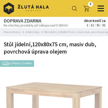
0
DOPRAVA ZDARMA
Akce končí za
1
11
31
30
Na všechny produkty při nákupu nad 5 000 Kč
Hlavní strana
Jídelní stoly
Stůl jídelní,120x80x75 cm, masiv dub, povrchová ú
Stůl jídelní,120x80x75 cm, masiv dub,
povrchová úprava olejem
DOPRAVA ZDARMA