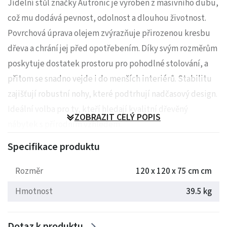
Jídelní stůl značky Autronic je vyroben z masivního dubu,
což mu dodává pevnost, odolnost a dlouhou životnost.
Povrchová úprava olejem zvýrazňuje přirozenou kresbu
dřeva a chrání jej před opotřebením. Díky svým rozměrům
poskytuje dostatek prostoru pro pohodlné stolování, a
přitom se snadno vejde i do menších interiérů. Stabilitu
zajišťují robustní nohy, které podtrhují nadčasový design.
Ideální volba pro ty, kteří hledají kvalitní dřevěný
ZOBRAZIT CELÝ POPIS
nábytek s přírodním vzhledem.
Specifikace produktu
Rozměry: 120 x 120 x 75 cm
Rozměr
120 x 120 x 75 cm cm
Hmotnost: 39.5 kg
Hmotnost
39.5 kg
Dotaz k produktu