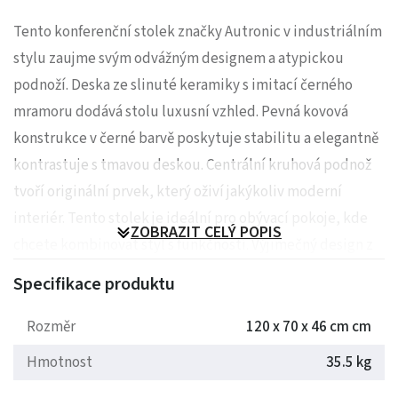
Tento konferenční stolek značky Autronic v industriálním
stylu zaujme svým odvážným designem a atypickou
podnoží. Deska ze slinuté keramiky s imitací černého
mramoru dodává stolu luxusní vzhled. Pevná kovová
konstrukce v černé barvě poskytuje stabilitu a elegantně
kontrastuje s tmavou deskou. Centrální kruhová podnož
tvoří originální prvek, který oživí jakýkoliv moderní
interiér. Tento stolek je ideální pro obývací pokoje, kde
ZOBRAZIT CELÝ POPIS
chcete kombinovat styl s funkčností. Výjimečný design z
něj dělá dominantní prvek vašeho prostoru.
Specifikace produktu
Rozměr
120 x 70 x 46 cm cm
Rozměry: 120 x 70 x 46 cm
Hmotnost
35.5 kg
Hmotnost: 35.5 kg