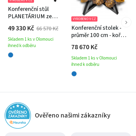
VYROBENO V CZ
Konferenční stůl
PLANETÁRIUM ze
VYROBENO V CZ
špaltovaného buku a
49 330
Kč
Konferenční stolek -
66 570
Kč
fluorescenční
průměr 100 cm - kořen
epoxidové pryskyřice
Skladem 1 ks v Olomouci
akátu / epoxidová
96x59
78 670
Kč
ihned k odběru
pryskyřice
Skladem 1 ks v Olomouci
ihned k odběru
Ověřeno našimi zákazníky