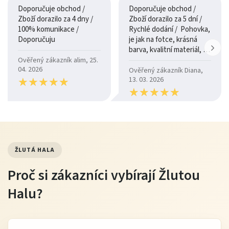
Doporučuje obchod /
Doporučuje obchod /
Zboží dorazilo za 4 dny /
Zboží dorazilo za 5 dní /
100% komunikace /
Rychlé dodání / Pohovka,
Doporučuju
je jak na fotce, krásná
barva, kvalitní materiál, a
je moc pohodlná.
Ověřený zákazník alim, 25.
04. 2026
Ověřený zákazník Diana,
★
★
★
★
★
★
★
★
★
★
13. 03. 2026
★
★
★
★
★
★
★
★
★
★
ŽLUTÁ HALA
Proč si zákazníci vybírají Žlutou
Halu?