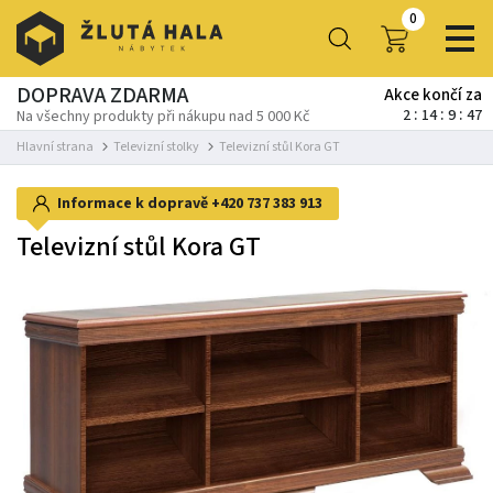
0
DOPRAVA ZDARMA
Akce končí za
2
14
9
45
Na všechny produkty při nákupu nad 5 000 Kč
Hlavní strana
Televizní stolky
Televizní stůl Kora GT
Informace k dopravě
+420 737 383 913
Televizní stůl Kora GT