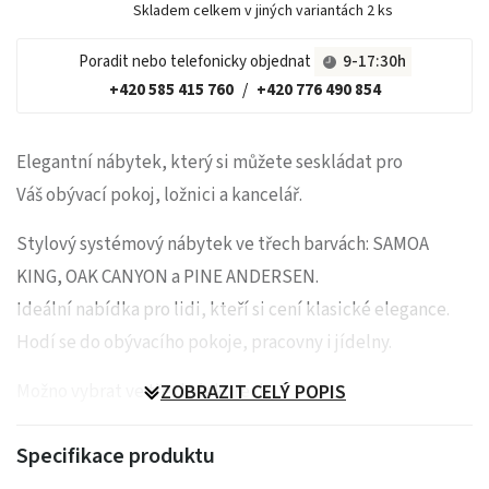
Skladem celkem v jiných variantách
2 ks
Poradit nebo telefonicky objednat
9-17:30h
+420 585 415 760
/
+420 776 490 854
Elegantní nábytek, který si můžete seskládat pro
Váš obývací pokoj, ložnici a kancelář.
Stylový systémový nábytek ve třech barvách: SAMOA
KING, OAK CANYON a PINE ANDERSEN.
Ideální nabídka pro lidi, kteří si cení klasické elegance.
Hodí se do obývacího pokoje, pracovny i jídelny.
Možno vybrat ve třech dekorech.
ZOBRAZIT CELÝ POPIS
Specifikace produktu