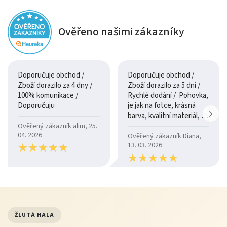
Ověřeno našimi zákazníky
Doporučuje obchod /
Doporučuje obchod /
Zboží dorazilo za 4 dny /
Zboží dorazilo za 5 dní /
100% komunikace /
Rychlé dodání / Pohovka,
Doporučuju
je jak na fotce, krásná
barva, kvalitní materiál, a
je moc pohodlná.
Ověřený zákazník alim, 25.
04. 2026
Ověřený zákazník Diana,
★
★
★
★
★
★
★
★
★
★
13. 03. 2026
★
★
★
★
★
★
★
★
★
★
ŽLUTÁ HALA