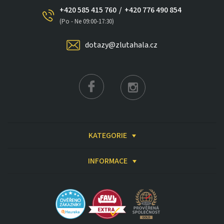
+420 585 415 760
/
+420 776 490 854
(Po - Ne 09:00-17:30)
dotazy@zlutahala.cz
×
KATEGORIE
INFORMACE
Získat slevu až 2 000 Kč
☀️ Slevový kód vám pošleme ihned
🚚 Doprava ZDARMA
⏳ Akce platí omezenou dobu