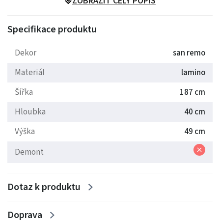
ZOBRAZIT CELÝ POPIS
Specifikace produktu
Dekor
san remo
Materiál
lamino
Šířka
187 cm
Hloubka
40 cm
Výška
49 cm
Demont
Dotaz k produktu
Doprava