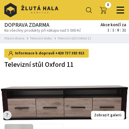
0
DOPRAVA ZDARMA
Akce končí za
1
1
8
21
Na všechny produkty při nákupu nad 5 000 Kč
Hlavní strana
Televizní stolky
Televizní stůl Oxford 11
Informace k dopravě
+420 737 383 913
Televizní stůl Oxford 11
-18%
?
Zobrazit galerii