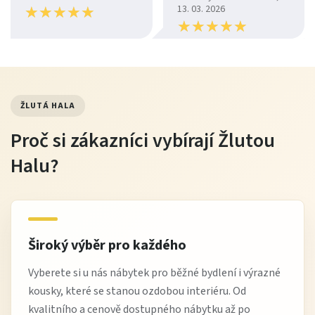
★
★
★
★
★
★
★
★
★
★
13. 03. 2026
★
★
★
★
★
★
★
★
★
★
ŽLUTÁ HALA
Proč si zákazníci vybírají Žlutou
Halu?
Široký výběr pro každého
Vyberete si u nás nábytek pro běžné bydlení i výrazné
kousky, které se stanou ozdobou interiéru. Od
kvalitního a cenově dostupného nábytku až po