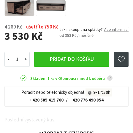
4 280 Kč
ušetříte 750 Kč
Jak nakoupit na splátky?
Více informací
3 530 Kč
od 353 Kč / měsíčně
PŘIDAT DO KOŠÍKU
?
Skladem 1 ks v Olomouci ihned k odběru
Poradit nebo telefonicky objednat
9-17:30h
+420 585 415 760
/
+420 776 490 854
Poslední vystavený kus.