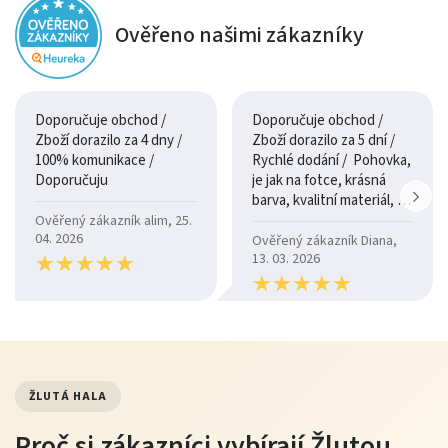
Ověřeno našimi zákazníky
Doporučuje obchod /
Doporučuje obchod /
Zboží dorazilo za 4 dny /
Zboží dorazilo za 5 dní /
100% komunikace /
Rychlé dodání / Pohovka,
Doporučuju
je jak na fotce, krásná
barva, kvalitní materiál, a
je moc pohodlná.
Ověřený zákazník alim, 25.
04. 2026
Ověřený zákazník Diana,
★
★
★
★
★
★
★
★
★
★
13. 03. 2026
★
★
★
★
★
★
★
★
★
★
ŽLUTÁ HALA
Proč si zákazníci vybírají Žlutou