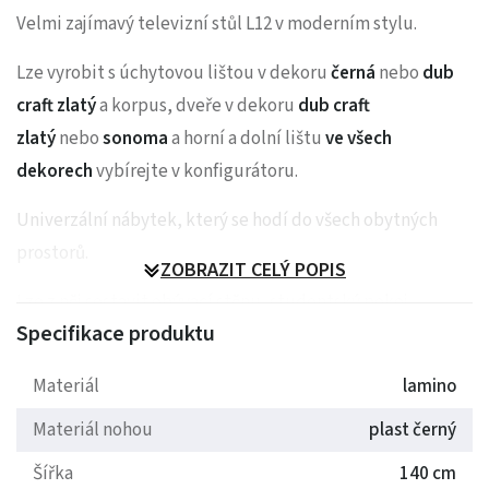
Velmi zajímavý televizní stůl L12 v moderním stylu.
Lze vyrobit s úchytovou lištou v dekoru
černá
nebo
dub
craft zlatý
a
korpus, dveře v dekoru
dub craft
zlatý
nebo
sonoma
a horní a dolní lištu
ve všech
dekorech
vybírejte v konfigurátoru.
Univerzální nábytek, který se hodí do všech obytných
prostorů.
ZOBRAZIT CELÝ POPIS
Lze z něj sestavit obývací stěnu, studentský pokoj,
Specifikace produktu
jídelnu, pracovnu.
Nábytek se vyrábí z lamina 18mm.
Materiál
lamino
Materiál nohou
plast černý
Dodáváme smontované.
Šířka
140 cm