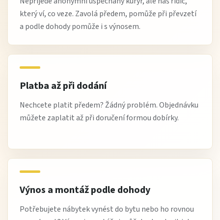
Nepřijede anonymní uspěchaný kurýr, ale náš řidič,
který ví, co veze. Zavolá předem, pomůže při převzetí
a podle dohody pomůže i s výnosem.
Platba až při dodání
Nechcete platit předem? Žádný problém. Objednávku
můžete zaplatit až při doručení formou dobírky.
Výnos a montáž podle dohody
Potřebujete nábytek vynést do bytu nebo ho rovnou