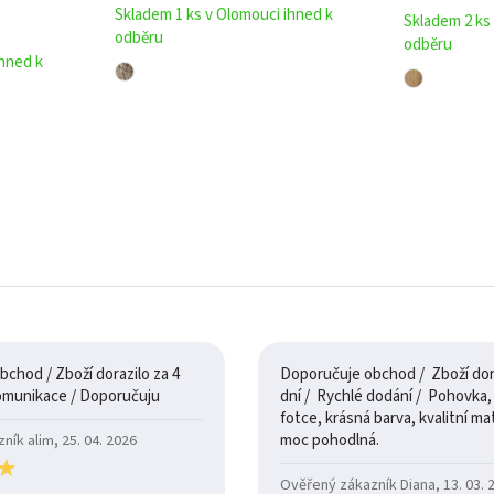
Skladem 1 ks v Olomouci ihned k
Skladem 2 ks
odběru
odběru
ihned k
chod / Zboží dorazilo za 4
Doporučuje obchod / Zboží dora
dny / 100% komunikace / Doporučuju
dní / Rychlé dodání / Pohovka, je jak na
fotce, krásná barva, kvalitní mate
moc pohodlná.
ík alim, 25. 04. 2026
★
★
Ověřený zákazník Diana, 13. 03. 