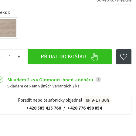
od 419 Kč / měsíčně
ekor:
PŘIDAT DO KOŠÍKU
Skladem 2 ks v Olomouci ihned k odběru
?
Skladem celkem v jiných variantách
2 ks
Poradit nebo telefonicky objednat
9-17:30h
+420 585 415 760
/
+420 776 490 854