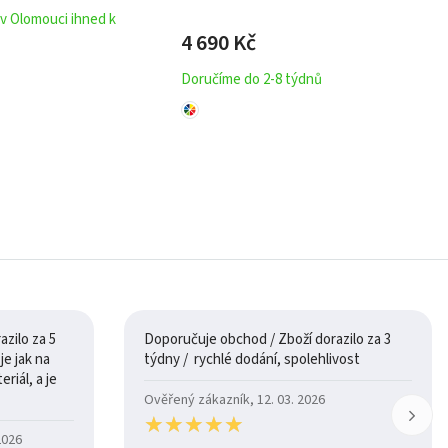
 v Olomouci ihned k
4 690
Kč
Doručíme do 2-8 týdnů
zilo za 5
Doporučuje obchod / Zboží dorazilo za 3
týdny / rychlé dodání, spolehlivost
riál, a je
Ověřený zákazník, 12. 03. 2026
★
★
★
★
★
★
★
★
★
★
2026