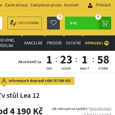
ce
Časté dotazy
Zakázková výroba
Kontakt
Přihlásit
0
0
0 Kč
CHCI VZORNÍK
UCHYNĚ,
%
KANCELÁŘ
PŘEDSÍŇ
OSTATNÍ
VÝPRODEJ
JÍDELNA
1
23
1
56
Akce končí za
DNY
HODIN
MINUT
VTEŘIN
Informace k dopravě
+420 737 383 913
Tv stůl Lea 12
od 4 190 Kč
Jak nakoupit na splátky?
Více informací