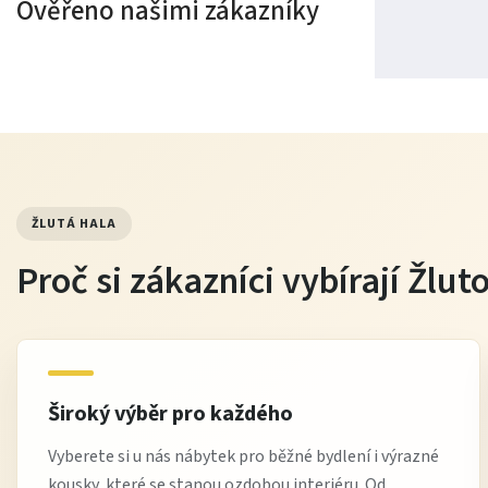
Ověřeno našimi zákazníky
ŽLUTÁ HALA
Proč si zákazníci vybírají Žlu
Široký výběr pro každého
Vyberete si u nás nábytek pro běžné bydlení i výrazné
kousky, které se stanou ozdobou interiéru. Od