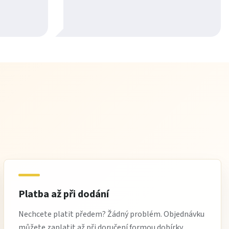
Platba až při dodání
Nechcete platit předem? Žádný problém. Objednávku
můžete zaplatit až při doručení formou dobírky.