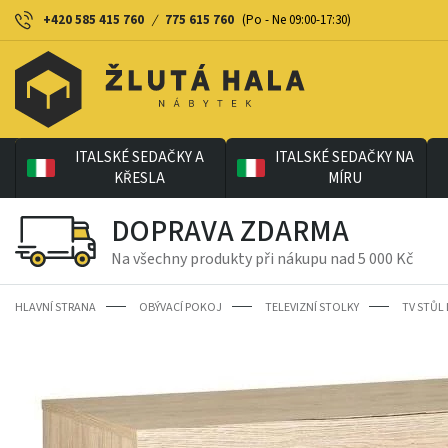
+420 585 415 760
/
775 615 760
(Po - Ne 09:00-17:30)
ITALSKÉ SEDAČKY A
ITALSKÉ SEDAČKY NA
KŘESLA
MÍRU
DOPRAVA ZDARMA
Na všechny produkty při nákupu nad 5 000 Kč
HLAVNÍ STRANA
OBÝVACÍ POKOJ
TELEVIZNÍ STOLKY
TV STŮL 