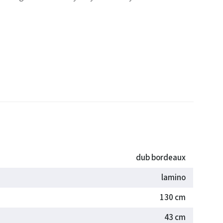
dub bordeaux
lamino
130 cm
43 cm