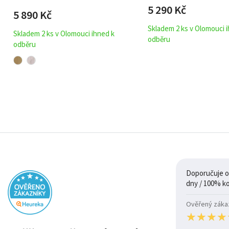
5 290
Kč
5 890
Kč
Skladem 2 ks v Olomouci 
Skladem 2 ks v Olomouci ihned k
odběru
odběru
Doporučuje ob
Ověřený zákazn
★
★
★
★
★
★
★
★