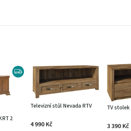
Televizní stůl Nevada RTV
TV stole
 KRT 2
4 990
Kč
3 390
Kč