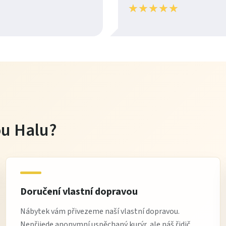
★
★
★
★
★
★
★
★
★
★
tou Halu?
Doručení vlastní dopravou
Nábytek vám přivezeme naší vlastní dopravou.
Nepřijede anonymní uspěchaný kurýr, ale náš řidič,