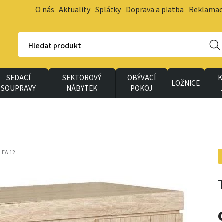
O nás
Aktuality
Splátky
Doprava a platba
Reklama
Hledat produkt
SEDACÍ
SEKTOROVÝ
OBÝVACÍ
K
LOŽNICE
SOUPRAVY
NÁBYTEK
POKOJ
LEA 12