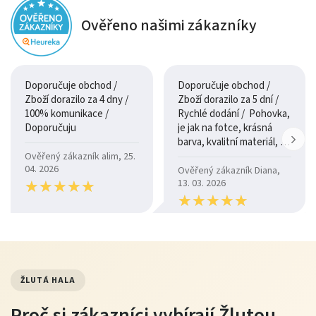
Ověřeno našimi zákazníky
Doporučuje obchod /
Doporučuje obchod /
Zboží dorazilo za 4 dny /
Zboží dorazilo za 5 dní /
100% komunikace /
Rychlé dodání / Pohovka,
Doporučuju
je jak na fotce, krásná
barva, kvalitní materiál, a
je moc pohodlná.
Ověřený zákazník alim, 25.
04. 2026
Ověřený zákazník Diana,
★
★
★
★
★
★
★
★
★
★
13. 03. 2026
★
★
★
★
★
★
★
★
★
★
ŽLUTÁ HALA
Proč si zákazníci vybírají Žlutou