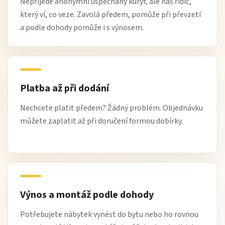
Nepřijede anonymní uspěchaný kurýr, ale náš řidič,
který ví, co veze. Zavolá předem, pomůže při převzetí
a podle dohody pomůže i s výnosem.
Platba až při dodání
Nechcete platit předem? Žádný problém. Objednávku
můžete zaplatit až při doručení formou dobírky.
Výnos a montáž podle dohody
Potřebujete nábytek vynést do bytu nebo ho rovnou