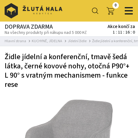
0
DOPRAVA ZDARMA
Akce končí za
1
11
15
59
Na všechny produkty při nákupu nad 5 000 Kč
Hlavní strana
KUCHYNĚ, JÍDELNA
Jídelní židle
Židle jídelní a konferenční,
Židle jídelní a konferenční, tmavě šedá
látka, černé kovové nohy, otočná P90°+
L 90° s vratným mechanismem - funkce
rese