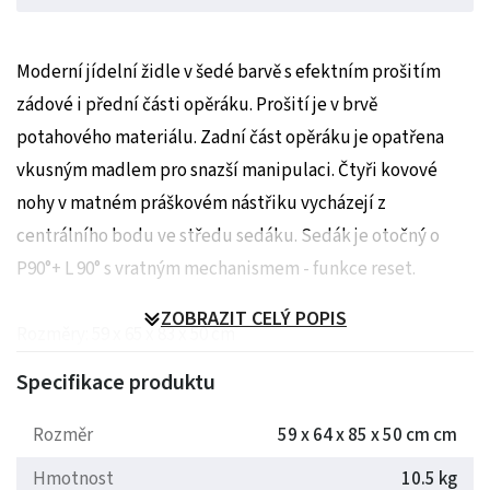
Moderní jídelní židle v šedé barvě s efektním prošitím
zádové i přední části opěráku. Prošití je v brvě
potahového materiálu. Zadní část opěráku je opatřena
vkusným madlem pro snazší manipulaci. Čtyři kovové
nohy v matném práškovém nástřiku vycházejí z
centrálního bodu ve středu sedáku. Sedák je otočný o
P90°+ L 90° s vratným mechanismem - funkce reset.
ZOBRAZIT CELÝ POPIS
Rozměry: 59 x 65 x 83 x 50 cm
Hmotnost: 11 kg
Specifikace produktu
Rozměr
59 x 64 x 85 x 50 cm cm
Hmotnost
10.5 kg