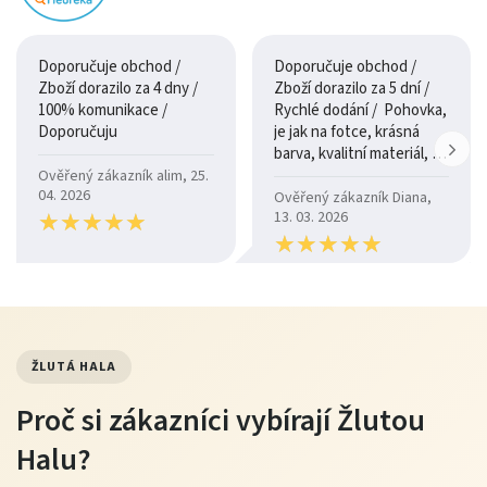
Doporučuje obchod /
Doporučuje obchod /
Zboží dorazilo za 4 dny /
Zboží dorazilo za 5 dní /
100% komunikace /
Rychlé dodání / Pohovka,
Doporučuju
je jak na fotce, krásná
barva, kvalitní materiál, a
je moc pohodlná.
Ověřený zákazník alim, 25.
04. 2026
Ověřený zákazník Diana,
★
★
★
★
★
★
★
★
★
★
13. 03. 2026
★
★
★
★
★
★
★
★
★
★
ŽLUTÁ HALA
Proč si zákazníci vybírají Žlutou
Halu?