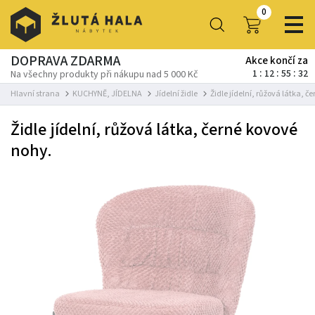
0
DOPRAVA ZDARMA
Akce končí za
1
12
55
32
Na všechny produkty při nákupu nad 5 000 Kč
Hlavní strana
KUCHYNĚ, JÍDELNA
Jídelní židle
Židle jídelní, růžová látka, č
Židle jídelní, růžová látka, černé kovové
nohy.