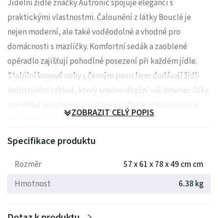
Jídelní židle značky Autronic spojuje eleganci s
praktickými vlastnostmi. Čalounění z látky Bouclé je
nejen moderní, ale také voděodolné a vhodné pro
domácnosti s mazlíčky. Komfortní sedák a zaoblené
opěradlo zajišťují pohodlné posezení při každém jídle.
Stabilní kovové nohy s černým povrchem dodávají židli
industriální vzhled, který snadno doplní váš interiér. Díky
své lehké konstrukci a snadné údržbě je ideální volbou
ZOBRAZIT CELÝ POPIS
pro jídelny i kuchyně.
Specifikace produktu
Rozměry: 57 x 61 x 78 x 49 cm
Rozměr
57 x 61 x 78 x 49 cm cm
Hmotnost: 6.38 kg
Hmotnost
6.38 kg
Dotaz k produktu