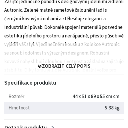
Zažijte jedinečné pohodlí s designovými jídelními židlemi
Autronic. Zelené matné sametové čalounění ladí s
černými kovovými nohami a ztělesňuje eleganci a
industriální půvab. Dokonalé spojení materiálů pozvedne
estetiku jídelního prostoru a nenápadně, přesto působivě
vyjádří váš styl. V jedinečném kousku z kolekce Autronic
se snoubí odolnost s výrazným designem. Robustní
kovové nohy slibují dlouhou životnost a základna zajišťuje
ZOBRAZIT CELÝ POPIS
stabilitu. Díky tomu je židle Autronic ideální volba pro
domácnost i firemní prostředí. Díky zelené čalounění se
Specifikace produktu
univerzálně hodí pro interiéry zařízené v různých stylech.
Společnost Autronic kombinuje pohodlí a dokonalý
Rozměr
44 x 51 x 89 x 55 cm cm
design. Zelená jídelní židle není výjimkou. Díky dobře
Hmotnost
5.38 kg
navržené výšce se hodí ke všem stolům a umožňuje
pohodlné stolování. Vysoce kvalitní látkový materiál
Dotaz k produktu