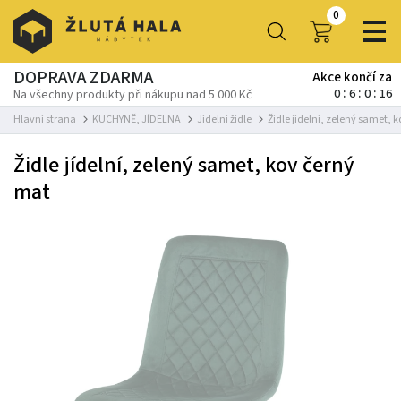
0
DOPRAVA ZDARMA
Akce končí za
0
6
0
16
Na všechny produkty při nákupu nad 5 000 Kč
Hlavní strana
KUCHYNĚ, JÍDELNA
Jídelní židle
Židle jídelní, zelený samet, 
Židle jídelní, zelený samet, kov černý
mat