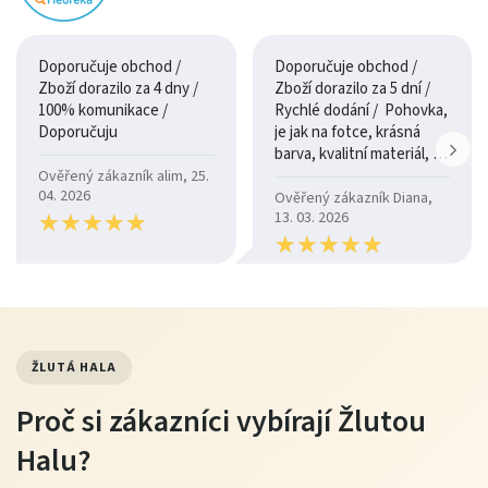
Doporučuje obchod /
Doporučuje obchod /
Zboží dorazilo za 4 dny /
Zboží dorazilo za 5 dní /
100% komunikace /
Rychlé dodání / Pohovka,
Doporučuju
je jak na fotce, krásná
barva, kvalitní materiál, a
je moc pohodlná.
Ověřený zákazník alim, 25.
04. 2026
Ověřený zákazník Diana,
★
★
★
★
★
★
★
★
★
★
13. 03. 2026
★
★
★
★
★
★
★
★
★
★
ŽLUTÁ HALA
Proč si zákazníci vybírají Žlutou
Halu?