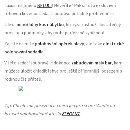
Luxus má jméno
BELUCI
! Nevěříte? Pak si tuto exkluzivní
rohovou koženou sedací soupravu pořádně prohlédněte.
Jde o
mimořádný kus nábytku
, který si zaslouží dostatečný
prostor a podmínky, aby mohl perfektně vyniknout.
Zajisté oceníte
polohování opěrek hlavy
, ale také
elektrické
polohování sedadla
.
V této sedací soupravě je dokonce
zabudován malý bar
, kam
můžete uložit chladit lahve pro ještě příjemnější posezení s
rodinou či s přáteli.
Tip: Chcete mít posezení na míru jen pro sebe? Vsaďte na
luxusní polohovatelné křeslo
ELEGANT.