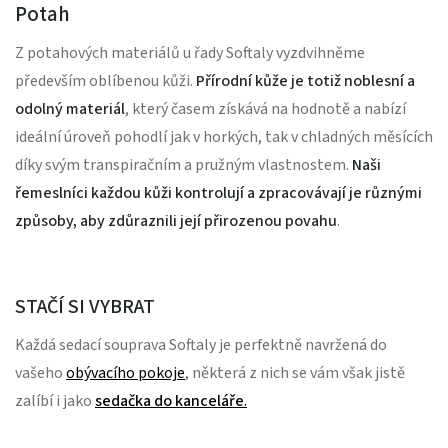
Potah
Z potahových materiálů u řady Softaly vyzdvihněme
především oblíbenou kůži.
Přírodní kůže je totiž noblesní a
odolný materiál
, který časem získává na hodnotě a nabízí
ideální úroveň pohodlí jak v horkých, tak v chladných měsících
díky svým transpiračním a pružným vlastnostem.
Naši
řemeslníci každou kůži kontrolují a zpracovávají je různými
způsoby, aby zdůraznili její přirozenou povahu
.
STAČÍ SI VYBRAT
Každá sedací souprava Softaly je perfektně navržená do
vašeho
obývacího pokoje
, některá z nich se vám však jistě
zalíbí i jako
sedačka do kanceláře
.