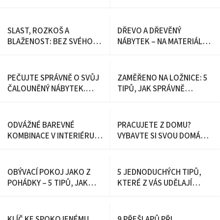
VYZRÁT
SLAST, ROZKOŠ A
DŘEVO A DŘEVĚNÝ
BLAŽENOST: BEZ SVÉHO
NÁBYTEK – NA MATERIÁLU
UŠÁKU UŽ ANI RÁNU
ZÁLEŽÍ!
PEČUJTE SPRÁVNĚ O SVŮJ
ZAMĚŘENO NA LOŽNICE: 5
ČALOUNĚNÝ NÁBYTEK.
TIPŮ, JAK SPRÁVNĚ
ODMĚNÍ SE VÁM!
VYBRAT MANŽELSKOU
POSTEL
ODVÁŽNÉ BAREVNÉ
PRACUJETE Z DOMU?
KOMBINACE V INTERIÉRU:
VYBAVTE SI SVOU DOMÁCÍ
PORADÍME VÁM, JAK
KANCELÁŘ SPRÁVNĚ
ÚSPĚŠNĚ
EXPERIMENTOVAT!
OBÝVACÍ POKOJ JAKO Z
5 JEDNODUCHÝCH TIPŮ,
POHÁDKY – 5 TIPŮ, JAK
KTERÉ Z VÁS UDĚLAJÍ
ZAHŘÁT I NA PRVNÍ POHLED
DOKONALÉHO HOSTITELE
STUDENÝ INTERIÉR
KLÍČ KE SPOKOJENÉMU
9 PŘEŠLAPŮ PŘI