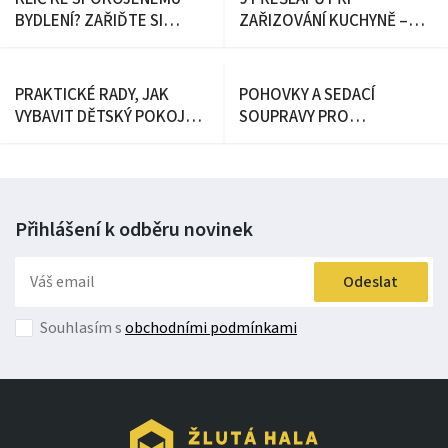
BYDLENÍ? ZAŘIĎTE SI
ZAŘIZOVÁNÍ KUCHYNĚ –
INTERIÉR PODLE HYGGE!
JAK SE JIM VYHNOUT?
PRAKTICKÉ RADY, JAK
POHOVKY A SEDACÍ
VYBAVIT DĚTSKÝ POKOJ
SOUPRAVY PRO
PRO SPRÁVNÝ VÝVOJ
KAŽDODENNÍ SPANÍ: JAK
DÍTĚTE
VYBRAT IDEÁLNÍ ŘEŠENÍ DO
VAŠEHO DOMOVA
Přihlášení k odběru
novinek
Odeslat
Souhlasím s
obchodními podmínkami