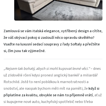
Zamlouvá se vám italská elegance, vytříbený design a cítíte,
že váš obývací pokoj si zaslouží něco opravdu skvělého?
Vsaďte na luxusní sedací soupravy z řady Softaly a přečtěte
si, čím jsou tak výjimečné.
„Nejsem tak bohatý, abych si mohl kupovat levné věci.“
– dnes
už zlidovělé rčení kdysi pronesl anglický bankéř a miliardář
Rotschild. Jistě to není pobídkou k marnotratnosti a
snobství, ale naopak bychom měli mít na paměti, že
když si
připlatíme za kvalitu, obvykle se nám to příjemně vrátí
, ať už
si kupujeme nové auto, kuchyňský spotřebič nebo třeba