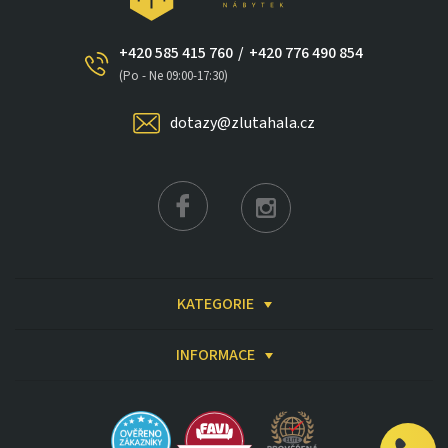
+420 585 415 760
/
+420 776 490 854
(Po - Ne 09:00-17:30)
dotazy@zlutahala.cz
×
KATEGORIE
INFORMACE
Získat slevu až 2 000 Kč
☀️ Slevový kód vám pošleme ihned