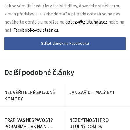
Jak se vám líbí sedačky z italské dílny, dovedete si některou
z nich představit i u sebe doma? V případě dotazů se na nás
neváhejte obrátit a napište na
dotazy@zlutahala.cz
nebo na
naši
Facebookovou stránku
.
Sdílet článek na Facebooku
Další podobné články
NEUVĚŘITELNĚ SKLADNÉ
JAK ZAŘÍDIT MALÝ BYT
KOMODY
TRÁPÍ VÁS NESPAVOST?
NEZBYTNOSTI PRO
PORADÍME, JAK NA NI
ÚTULNÝ DOMOV