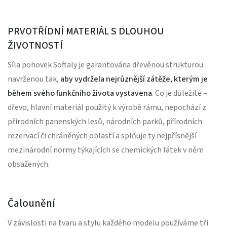
PRVOTŘÍDNÍ MATERIÁL S DLOUHOU
ŽIVOTNOSTÍ
Síla pohovek Softaly je garantována dřevěnou strukturou
navrženou tak,
aby vydržela nejrůznější zátěže, kterým je
během svého funkčního života vystavena
. Co je důležité –
dřevo, hlavní materiál použitý k výrobě rámu, nepochází z
přírodních panenských lesů, národních parků, přírodních
rezervací či chráněných oblastí a splňuje ty nejpřísnější
mezinárodní normy týkajících se chemických látek v něm
obsažených.
Čalounění
V závislosti na tvaru a stylu každého modelu používáme tři