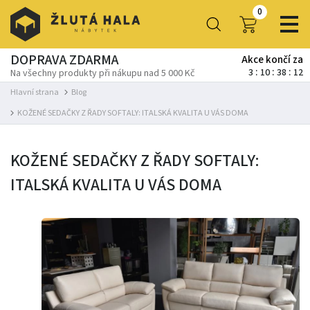
0
DOPRAVA ZDARMA
Akce končí za
3
10
38
11
Na všechny produkty při nákupu nad 5 000 Kč
Hlavní strana
Blog
KOŽENÉ SEDAČKY Z ŘADY SOFTALY: ITALSKÁ KVALITA U VÁS DOMA
KOŽENÉ SEDAČKY Z ŘADY SOFTALY:
ITALSKÁ KVALITA U VÁS DOMA