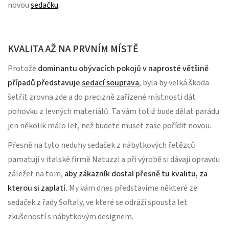
novou
sedačku
.
KVALITA AŽ NA PRVNÍM MÍSTĚ
Protože
dominantu obývacích pokojů v naprosté většině
případů představuje
sedací souprava
, byla by velká škoda
šetřit zrovna zde a do precizně zařízené místnosti dát
pohovku z levných materiálů. Ta vám totiž bude dělat parádu
jen několik málo let, než budete muset zase pořídit novou.
Přesně na tyto neduhy sedaček z nábytkových řetězců
pamatují v italské firmě Natuzzi a při výrobě si dávají opravdu
záležet na tom,
aby zákazník dostal přesně tu kvalitu, za
kterou si zaplatí.
My vám dnes představíme některé ze
sedaček z řady Softaly, ve které se odráží spousta let
zkušeností s nábytkovým designem.