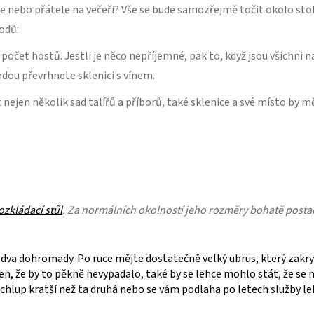
e nebo přátele na večeři? Vše se bude samozřejmě točit okolo sto
odů:
počet hostů. Jestli je něco nepříjemné, pak to, když jsou všichni
hodou převrhnete sklenici s vínem.
jen několik sad talířů a příborů, také sklenice a své místo by mě
ozkládací stůl
. Za normálních okolností jeho rozměry bohatě postačí
va dohromady. Po ruce mějte dostatečně velký ubrus, který zakryj
n, že by to pěkně nevypadalo, také by se lehce mohlo stát, že se 
o chlup kratší než ta druhá nebo se vám podlaha po letech služby le