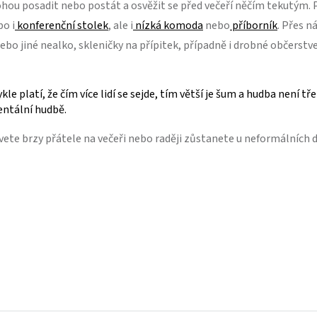
ohou posadit nebo postát a osvěžit se před večeří něčím tekutým. 
bo i
konferenční stolek
, ale i
nízká komoda
nebo
příborník
. Přes n
 jiné nealko, skleničky na přípitek, případně i drobné občerstvení.
platí, že čím více lidí se sejde, tím větší je šum a hudba není tře
entální hudbě.
zvete brzy přátele na večeři nebo raději zůstanete u neformálních