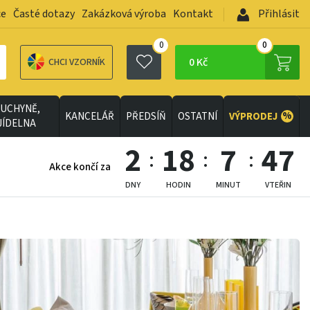
ce
Časté dotazy
Zakázková výroba
Kontakt
Přihlásit
0
0
0 Kč
CHCI VZORNÍK
UCHYNĚ,
%
KANCELÁŘ
PŘEDSÍŇ
OSTATNÍ
VÝPRODEJ
JÍDELNA
2
18
7
46
Akce končí za
DNY
HODIN
MINUT
VTEŘIN