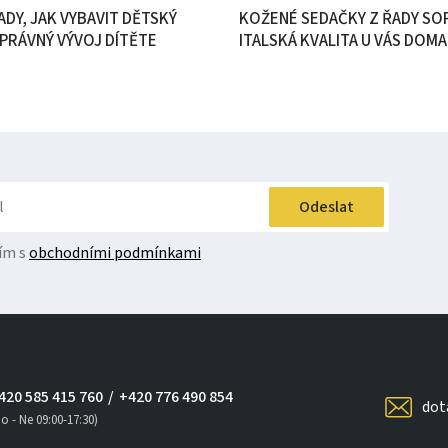
DY, JAK VYBAVIT DĚTSKÝ
KOŽENÉ SEDAČKY Z ŘADY SOF
PRÁVNÝ VÝVOJ DÍTĚTE
ITALSKÁ KVALITA U VÁS DOMA
Odeslat
ím s
obchodními podmínkami
420 585 415 760
/
+420 776 490 854
dot
o - Ne 09:00-17:30)