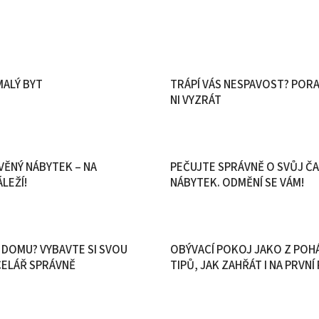
MALÝ BYT
TRÁPÍ VÁS NESPAVOST? PORA
NI VYZRÁT
VĚNÝ NÁBYTEK – NA
PEČUJTE SPRÁVNĚ O SVŮJ Č
LEŽÍ!
NÁBYTEK. ODMĚNÍ SE VÁM!
 DOMU? VYBAVTE SI SVOU
OBÝVACÍ POKOJ JAKO Z POHÁ
CELÁŘ SPRÁVNĚ
TIPŮ, JAK ZAHŘÁT I NA PRVN
STUDENÝ INTERIÉR