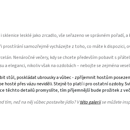
 i sklenice lesklé jako zrcadlo, vše seřazeno ve správném pořadí, 
 prostírání samozřejmě vycházejte z toho, co máte k dispozici, ov
porcelán. Nenáročné večery, kdy se chcete především pobavit s přáte
u a eleganci, nikoliv však na ozdobách – nebojte se zejména vesel
dobit stůl, poskládat ubrousky a vůbec - zpříjemnit hostům posezen
be hosté přes vázu neviděli. Stejně to platí i pro ostatní ozdoby.
ce těchto detailů promyslíte, tím příjemnější bude prožitek z ve
d tím, než na něj vůbec postavíte jídlo? V
této galerii
se můžete insp