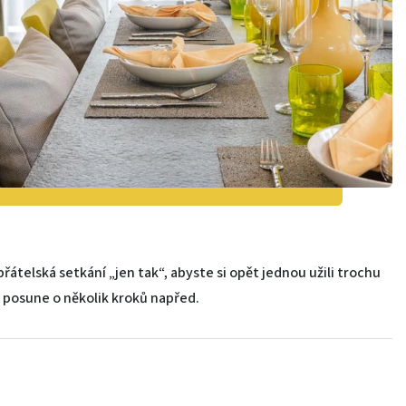
řátelská setkání „jen tak“, abyste si opět jednou užili trochu
s posune o několik kroků napřed.