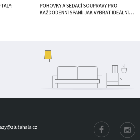
TALY:
POHOVKY A SEDACÍ SOUPRAVY PRO
KAŽDODENNÍ SPANÍ: JAK VYBRAT IDEÁLNÍ
ŘEŠENÍ DO VAŠEHO DOMOVA
azy@zlutahala.cz