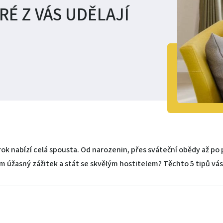
RÉ Z VÁS UDĚLAJÍ
 rok nabízí celá spousta. Od narozenin, přes sváteční obědy až po p
tům úžasný zážitek a stát se skvělým hostitelem? Těchto 5 tipů vá