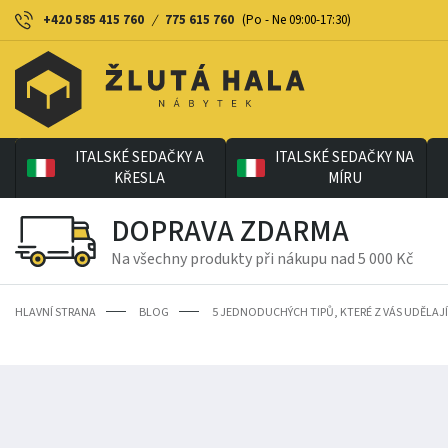
+420 585 415 760
/
775 615 760
(Po - Ne 09:00-17:30)
ITALSKÉ SEDAČKY A
ITALSKÉ SEDAČKY NA
KŘESLA
MÍRU
DOPRAVA ZDARMA
Na všechny produkty při nákupu nad 5 000 Kč
HLAVNÍ STRANA
BLOG
5 JEDNODUCHÝCH TIPŮ, KTERÉ Z VÁS UDĚLA