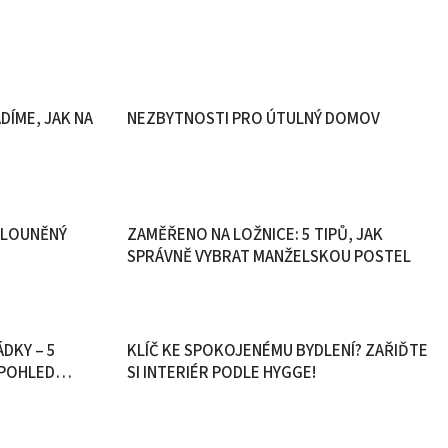
DÍME, JAK NA
NEZBYTNOSTI PRO ÚTULNÝ DOMOV
ALOUNĚNÝ
ZAMĚŘENO NA LOŽNICE: 5 TIPŮ, JAK
SPRÁVNĚ VYBRAT MANŽELSKOU POSTEL
DKY – 5
KLÍČ KE SPOKOJENÉMU BYDLENÍ? ZAŘIĎTE
Í POHLED
SI INTERIÉR PODLE HYGGE!