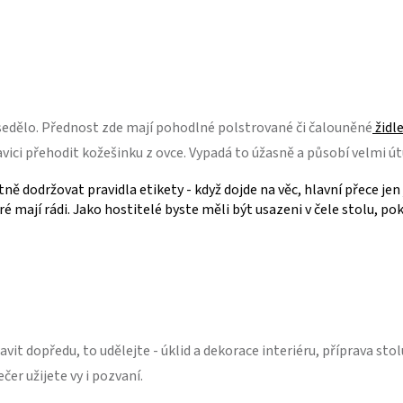
ě sedělo. Přednost zde mají pohodlné polstrované či čalouněné
židl
vici přehodit kožešinku z ovce. Vypadá to úžasně a působí velmi ú
dodržovat pravidla etikety - když dojde na věc, hlavní přece jen j
ré mají rádi. Jako hostitelé byste měli být usazeni v čele stolu, 
vit dopředu, to udělejte - úklid a dekorace interiéru, příprava stolu
čer užijete vy i pozvaní.