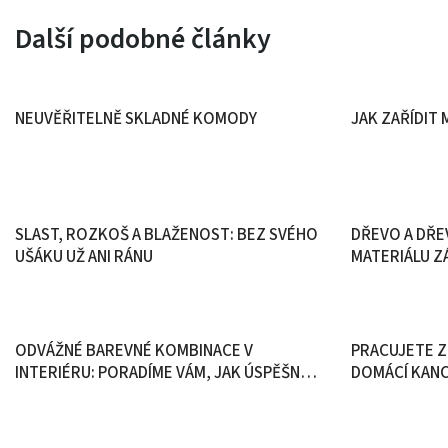
Další podobné články
NEUVĚŘITELNĚ SKLADNÉ KOMODY
JAK ZAŘÍDIT 
SLAST, ROZKOŠ A BLAŽENOST: BEZ SVÉHO
DŘEVO A DŘE
UŠÁKU UŽ ANI RÁNU
MATERIÁLU ZÁ
ODVÁŽNÉ BAREVNÉ KOMBINACE V
PRACUJETE Z
INTERIÉRU: PORADÍME VÁM, JAK ÚSPĚŠNĚ
DOMÁCÍ KAN
EXPERIMENTOVAT!