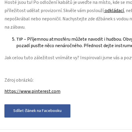
Hosté jsou tu! Po odložení kabátů je uveďte na místo, kde se m
příležitost udělat provizorní. Skvěle vám poslouží
odkládací
, ne
nepoškrábal nebo neponičil. Nachystejte zde džbánek s vodou nebo
na zábavu.
TIP
– Příjemnou atmosféru můžete navodit i hudbou. Obvykle 
pozadí pusťte něco nenáročného. Přednost dejte instrum
Jak celou tuto záležitost vnímáte vy? Inspirovali jsme vás a po
Zdroj obrázků:
https://www.pinterest.com
Sdílet článek na Facebooku