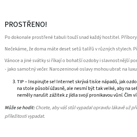
PROSTŘENO!
Po dokonale prostřené tabuli touží snad každý hostitel. Příbory
Nečekáme, že doma máte deset setů talířů v různých stylech. Při
Vánoce a jiné svátky si říkají o bohatší ozdoby i slavnostnější 
- jako samotný večer. Narozeninové oslavy mohou ubrat na luxus
TIP
– Inspirujte se! Internet skrývá tisíce nápadů, jak oz
na stole působí úžasně, ale nesmí být tak velké, aby na se
neměly narušit zážitek z jídla svojí pronikavou vůní.
Čím ví
Může se hodit:
Chcete, aby váš stůl vypadal opravdu lákavě už pře
příležitosti vypadat.