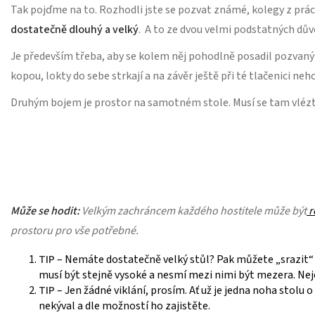
Tak pojďme na to. Rozhodli jste se pozvat známé, kolegy z prác
dostatečně dlouhý a velký
. A to ze dvou velmi podstatných dův
Je především třeba, aby se kolem něj pohodlně posadil pozvaný 
kopou, lokty do sebe strkají a na závěr ještě při té tlačenici ne
Druhým bojem je prostor na samotném stole. Musí se tam vlézt ne
Může se hodit:
Velkým zachráncem každého hostitele může být
r
prostoru pro vše potřebné.
TIP
– Nemáte dostatečně velký stůl? Pak můžete „srazit“ d
musí být stejně vysoké a nesmí mezi nimi být mezera. Neje
TIP
– Jen žádné viklání, prosím. Ať už je jedna noha stolu 
nekýval a dle možností ho zajistěte.