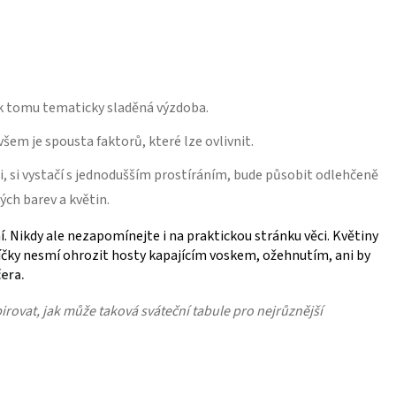
a k tomu tematicky sladěná výzdoba.
šem je spousta faktorů, které lze ovlivnit.
li, si vystačí s jednodušším prostíráním, bude působit odlehčeně
ých barev a květin.
í. Nikdy ale nezapomínejte i na praktickou stránku věci. Květiny
 Svíčky nesmí ohrozit hosty kapajícím voskem, ožehnutím, ani by
čera.
irovat, jak může taková sváteční tabule pro nejrůznější