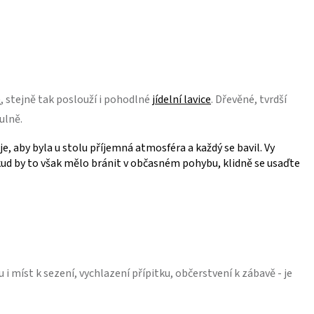
e
, stejně tak poslouží i pohodlné
jídelní lavice
. Dřevěné, tvrdší
tulně.
e, aby byla u stolu příjemná atmosféra a každý se bavil. Vy
pokud by to však mělo bránit v občasném pohybu, klidně se usaďte
 i míst k sezení, vychlazení přípitku, občerstvení k zábavě - je