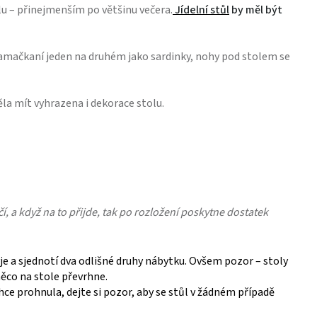
lu – přinejmenším po většinu večera.
Jídelní stůl
by měl být
 namačkaní jeden na druhém jako sardinky, nohy pod stolem se
la mít vyhrazena i dekorace stolu.
, a když na to přijde, tak po rozložení poskytne dostatek
e a sjednotí dva odlišné druhy nábytku. Ovšem pozor – stoly
něco na stole převrhne.
hce prohnula, dejte si pozor, aby se stůl v žádném případě