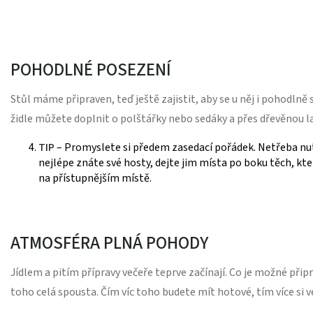
POHODLNÉ POSEZENÍ
Stůl máme připraven, teď ještě zajistit, aby se u něj i pohodln
židle můžete doplnit o polštářky nebo sedáky a přes dřevěnou la
TIP
– Promyslete si předem zasedací pořádek. Netřeba nutně 
nejlépe znáte své hosty, dejte jim místa po boku těch, kte
na přístupnějším místě.
ATMOSFÉRA PLNÁ POHODY
Jídlem a pitím přípravy večeře teprve začínají. Co je možné připra
toho celá spousta. Čím víc toho budete mít hotové, tím více si ve