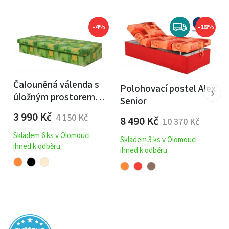
-4%
-18%
Čalouněná válenda s
Polohovací postel Alex
úložným prostorem
Senior
Karel - molitanová
3 990
Kč
4 150
Kč
8 490
Kč
10 370
Kč
Skladem 6 ks v Olomouci
Skladem 3 ks v Olomouci
ihned k odběru
ihned k odběru