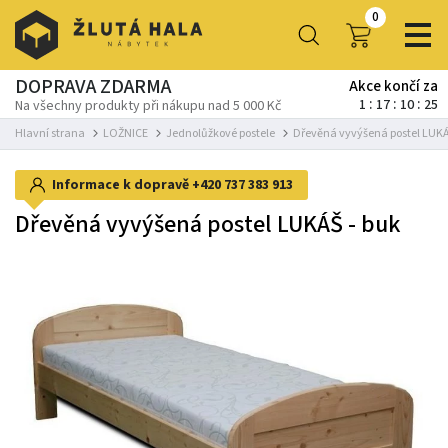
0
DOPRAVA ZDARMA
Akce končí za
1
17
10
24
Na všechny produkty při nákupu nad 5 000 Kč
Hlavní strana
LOŽNICE
Jednolůžkové postele
Dřevěná vyvýšená postel LUKÁ
Informace k dopravě
+420 737 383 913
Dřevěná vyvýšená postel LUKÁŠ - buk
-13%