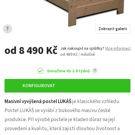
?
Zobrazit galerii
od 8 490 Kč
Jak nakoupit na splátky?
Více informací
od 489 Kč / měsíčně
?
Doručíme do 2-8 týdnů
KONFIGUROVAT
Masivní vyvýšená postel LUKÁŠ
je klasického vzhledu.
Postel LUKÁŠ se vyrábí z bukového masivu české
produkce. Při výrobě postele je kladen důraz na její
provedení a kvalitu, která zajistí dlouhou životnost a