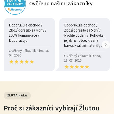
Ověřeno našimi zákazníky
Doporučuje obchod /
Doporučuje obchod /
Zboží dorazilo za 4 dny /
Zboží dorazilo za 5 dní /
100% komunikace /
Rychlé dodání / Pohovka,
Doporučuju
je jak na fotce, krásná
barva, kvalitní materiál, a
je moc pohodlná.
Ověřený zákazník alim, 25.
04. 2026
Ověřený zákazník Diana,
★
★
★
★
★
★
★
★
★
★
13. 03. 2026
★
★
★
★
★
★
★
★
★
★
ŽLUTÁ HALA
Proč si zákazníci vybírají Žlutou