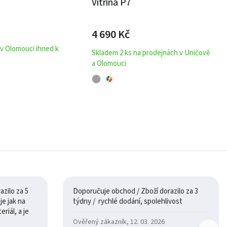
Vitrína P7
4 690
Kč
 v Olomouci ihned k
Skladem 2 ks na prodejnách v Uničově
a Olomouci
zilo za 5
Doporučuje obchod / Zboží dorazilo za 3
týdny / rychlé dodání, spolehlivost
riál, a je
Ověřený zákazník, 12. 03. 2026