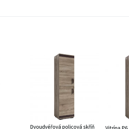
Dvoudvéřová policová skříň
Vitrína P6