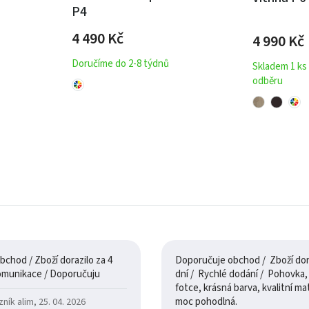
P4
4 490
Kč
4 990
Kč
Doručíme do 2-8 týdnů
Skladem 1 ks
odběru
chod / Zboží dorazilo za 4
Doporučuje obchod / Zboží dora
dny / 100% komunikace / Doporučuju
dní / Rychlé dodání / Pohovka, je jak na
fotce, krásná barva, kvalitní mate
moc pohodlná.
ík alim, 25. 04. 2026