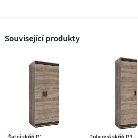
Související produkty
Šatní skříň P1
Policová skříň P3