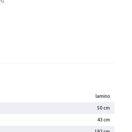
ru.
lamino
50 cm
43 cm
192 cm