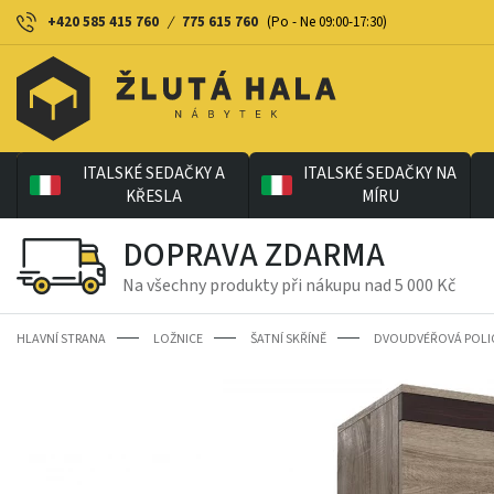
+420 585 415 760
/
775 615 760
(Po - Ne 09:00-17:30)
ITALSKÉ SEDAČKY A
ITALSKÉ SEDAČKY NA
KŘESLA
MÍRU
DOPRAVA ZDARMA
Na všechny produkty při nákupu nad 5 000 Kč
HLAVNÍ STRANA
LOŽNICE
ŠATNÍ SKŘÍNĚ
DVOUDVÉŘOVÁ POLIC