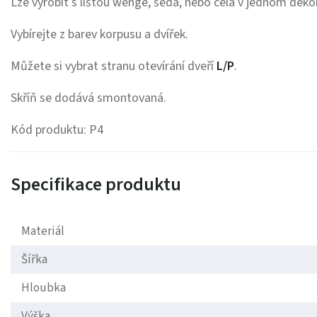
Lze vyrobit s lištou wenge, šedá, nebo celá v jednom deko
Vybírejte z barev korpusu a dvířek.
Můžete si vybrat stranu otevírání dveří
L/P
.
Skříň se dodává smontovaná.
Kód produktu: P4
Specifikace produktu
Materiál
Šířka
Hloubka
Výška