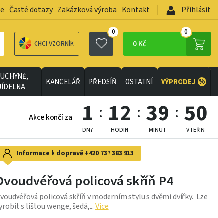
ce
Časté dotazy
Zakázková výroba
Kontakt
Přihlásit
0
0
0 Kč
CHCI VZORNÍK
UCHYNĚ,
%
KANCELÁŘ
PŘEDSÍŇ
OSTATNÍ
VÝPRODEJ
JÍDELNA
1
12
39
48
Akce končí za
DNY
HODIN
MINUT
VTEŘIN
Informace k dopravě
+420 737 383 913
Dvoudvéřová policová skříň P4
voudvéřová policová skříň v moderním stylu s dvěmi dvířky. Lze
yrobit s lištou wenge, šedá,...
Více