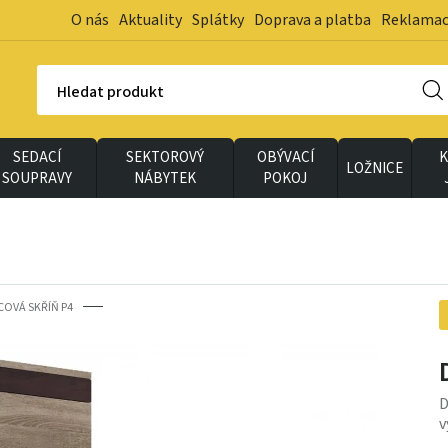
O nás
Aktuality
Splátky
Doprava a platba
Reklama
Hledat produkt
SEDACÍ
SEKTOROVÝ
OBÝVACÍ
K
LOŽNICE
SOUPRAVY
NÁBYTEK
POKOJ
OVÁ SKŘÍŇ P4
D
v