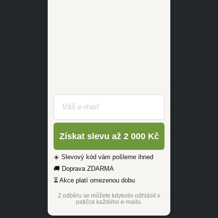
dotazy@zlutahala.cz
KATEGORIE
INFORMACE
Získat slevu až 2 000 Kč
☀️ Slevový kód vám pošleme ihned
🚚 Doprava ZDARMA
⏳ Akce platí omezenou dobu
Z odběru se můžete kdykoliv odhlásit v
patičce každého e-mailu.
©2026 ŽLUTÁ HALA