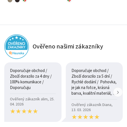
Ověřeno našimi zákazníky
Doporučuje obchod /
Doporučuje obchod /
Zboží dorazilo za 4 dny /
Zboží dorazilo za 5 dní /
100% komunikace /
Rychlé dodání / Pohovka,
Doporučuju
je jak na fotce, krásná
barva, kvalitní materiál, a
je moc pohodlná.
Ověřený zákazník alim, 25.
04. 2026
Ověřený zákazník Diana,
★
★
★
★
★
★
★
★
★
★
13. 03. 2026
★
★
★
★
★
★
★
★
★
★