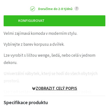
?
Doručíme do 2-8 týdnů
KONFIGUROVAT
Velmi zajímavá komoda v moderním stylu.
Vybírejte z barev korpusu a dvířek.
Lze vyrobit s lištou wenge, šedá, nebo celá v jednom
dekoru.
Univerzální nábytek, který se hodí do všech obytných
prostorů.
ZOBRAZIT CELÝ POPIS
Lze z něj sestavit obývací stěnu, studentský pokoj,
jídelnu, pracovnu, nebo také předsíňovou stěnu.
Specifikace produktu