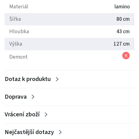
Nábytek se vyrábí z lamina 18mm,
výběr barevných
Materiál
lamino
dekorů.
Šířka
80 cm
Dodáváme smontované.
Hloubka
43 cm
Výška
127 cm
Demont
Dotaz k produktu
Doprava
Vrácení zboží
Nejčastější dotazy