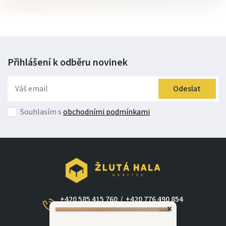
Přihlášení k odběru
novinek
Odeslat
Souhlasím s
obchodními podmínkami
+420 585 415 760
/
+420 776 490 854
×
(Po - Ne 09:00-17:30)