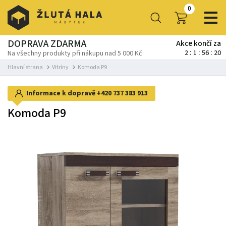
0
DOPRAVA ZDARMA
Akce končí za
2
1
56
19
Na všechny produkty při nákupu nad 5 000 Kč
Hlavní strana
Vitríny
Komoda P9
Informace k dopravě
+420 737 383 913
Komoda P9