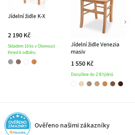
Šířka: 54 cm
Jídelní židle K-X
Výška: 68 cm
Hloubka: 55 cm
2 190
Kč
Výška sedu: 47 cm
Jídelní židle Venezia
Skladem 16 ks v Olomouci
Hloubka sedu: 42 cm
masiv
ihned k odběru
Počet kusů v balení: 2 ks
1 550
Kč
Počet balení: 1 ks
Doručíme do 2-8 týdnů
Otočná židle: 180°
Nosnost: 130 kg
Materiál: Kov
Ověřeno našimi zákazníky