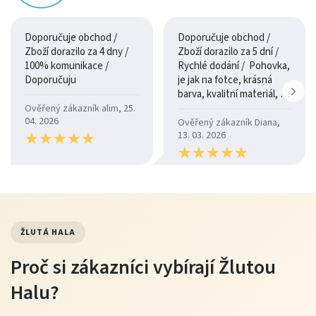
Doporučuje obchod /
Doporučuje obchod /
Zboží dorazilo za 4 dny /
Zboží dorazilo za 5 dní /
100% komunikace /
Rychlé dodání / Pohovka,
Doporučuju
je jak na fotce, krásná
barva, kvalitní materiál, a
je moc pohodlná.
Ověřený zákazník alim, 25.
04. 2026
Ověřený zákazník Diana,
★
★
★
★
★
★
★
★
★
★
13. 03. 2026
★
★
★
★
★
★
★
★
★
★
ŽLUTÁ HALA
Proč si zákazníci vybírají Žlutou
Halu?