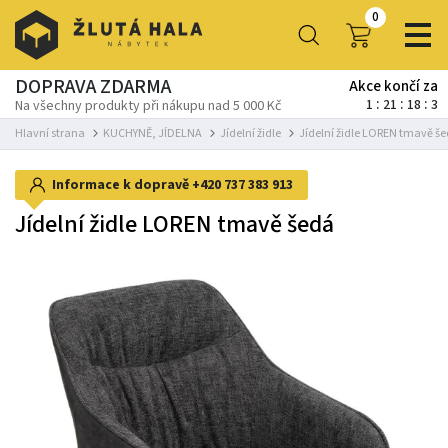
0
DOPRAVA ZDARMA
Akce končí za
1
21
18
2
Na všechny produkty při nákupu nad 5 000 Kč
Hlavní strana
KUCHYNĚ, JÍDELNA
Jídelní židle
Jídelní židle LOREN tmavě š
Informace k dopravě
+420 737 383 913
Jídelní židle LOREN tmavě šedá