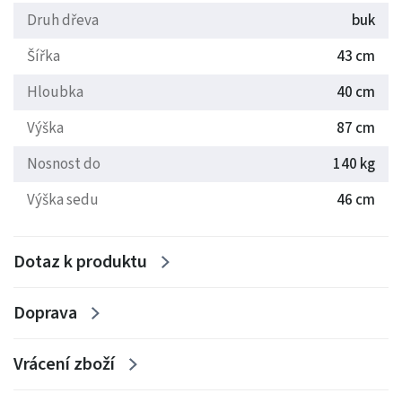
Druh dřeva
buk
Šířka
43 cm
Hloubka
40 cm
Výška
87 cm
Nosnost do
140 kg
Výška sedu
46 cm
Dotaz k produktu
Doprava
Vrácení zboží