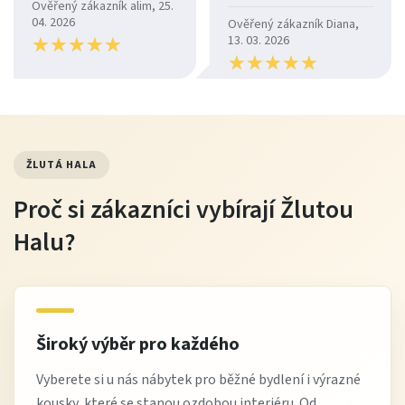
je moc pohodlná.
Ověřený zákazník alim, 25.
04. 2026
Ověřený zákazník Diana,
★
★
★
★
★
★
★
★
★
★
13. 03. 2026
★
★
★
★
★
★
★
★
★
★
ŽLUTÁ HALA
Proč si zákazníci vybírají Žlutou
Halu?
Široký výběr pro každého
Vyberete si u nás nábytek pro běžné bydlení i výrazné
kousky, které se stanou ozdobou interiéru. Od