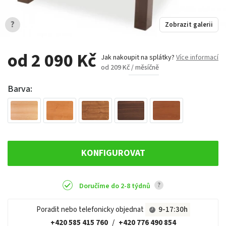
?
Zobrazit galerii
od 2 090 Kč
Jak nakoupit na splátky?
Více informací
od 209 Kč / měsíčně
Barva:
KONFIGUROVAT
?
Doručíme do 2-8 týdnů
Poradit nebo telefonicky objednat
9-17:30h
+420 585 415 760
/
+420 776 490 854