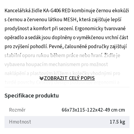
Kancelářská židle KA-G406 RED kombinuje černou ekokůži
s černou a červenou látkou MESH, která zajišťuje lepší
prodyšnost a komfort při sezení. Ergonomicky tvarované
opěradlo a sedák jsou doplněny o vyměkčenou vrchní část
pro zvýšení pohodlí. Pevné, čalouněné područky zajišťují
stabilní oporu rukou během práce nebo hraní. Židle je
vybavena houpacím mechanismem pro možnost
naklápění a plastovým křížem s kolečky vhodnými pro
ZOBRAZIT CELÝ POPIS
tvrdé povrchy. Celkový design podporuje ergonomii a
nabízí komfortní sezení bez možnosti nastavení výšky
Specifikace produktu
opěradla či posuvu sedáku.
Rozměr
66x73x115-122x42-49 cm cm
Rozměry: 66 x 73 x 115-123 x 49 cm
Hmotnost
17.5 kg
Hmotnost: 17.5 kg