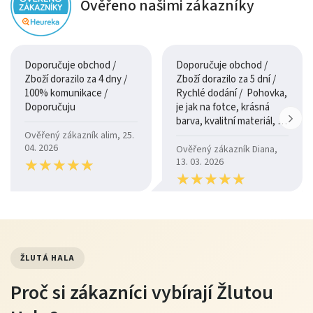
Ověřeno našimi zákazníky
Doporučuje obchod /
Doporučuje obchod /
Zboží dorazilo za 4 dny /
Zboží dorazilo za 5 dní /
100% komunikace /
Rychlé dodání / Pohovka,
Doporučuju
je jak na fotce, krásná
barva, kvalitní materiál, a
je moc pohodlná.
Ověřený zákazník alim, 25.
04. 2026
Ověřený zákazník Diana,
★
★
★
★
★
★
★
★
★
★
13. 03. 2026
★
★
★
★
★
★
★
★
★
★
ŽLUTÁ HALA
Proč si zákazníci vybírají Žlutou