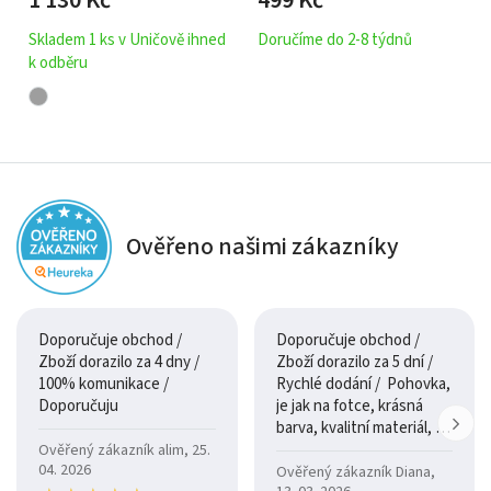
matný lak, nosnost 4
kg
Skladem 1 ks v Uničově ihned
Doručíme do 2-8 týdnů
k odběru
Ověřeno našimi zákazníky
Doporučuje obchod /
Doporučuje obchod /
Zboží dorazilo za 4 dny /
Zboží dorazilo za 5 dní /
100% komunikace /
Rychlé dodání / Pohovka,
Doporučuju
je jak na fotce, krásná
barva, kvalitní materiál, a
je moc pohodlná.
Ověřený zákazník alim, 25.
04. 2026
Ověřený zákazník Diana,