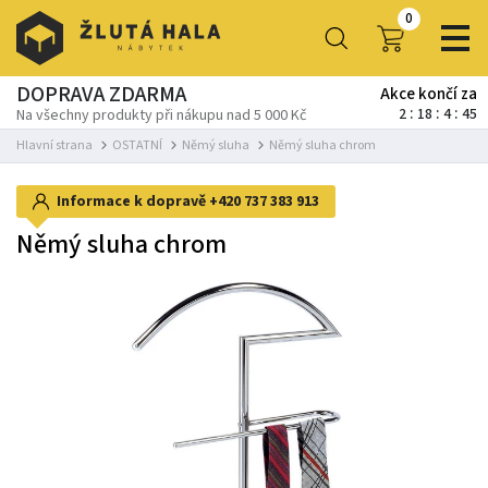
0
DOPRAVA ZDARMA
Akce končí za
2
18
4
44
Na všechny produkty při nákupu nad 5 000 Kč
Hlavní strana
OSTATNÍ
Němý sluha
Němý sluha chrom
Informace k dopravě
+420 737 383 913
Němý sluha chrom