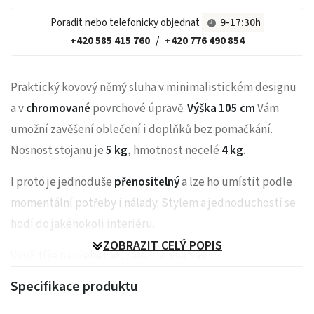
Poradit nebo telefonicky objednat
9-17:30h
+420 585 415 760
/
+420 776 490 854
Praktický kovový němý sluha v minimalistickém designu
a v
chromované
povrchové úpravě.
Výška 105 cm
Vám
umožní zavěšení oblečení i doplňků bez pomačkání.
Nosnost stojanu je
5 kg
, hmotnost necelé
4 kg
.
I proto je jednoduše
přenositelný
a lze ho umístit podle
momentální potřeby i nálady. Stylem a jednoduchostí se
hodí do jakéhokoli interiéru.
ZOBRAZIT CELÝ POPIS
Využití je nepřeberné, záleží jen na Vás.
Specifikace produktu