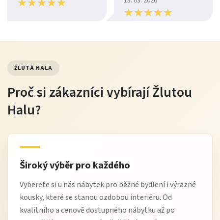
★
★
★
★
★
★
★
★
★
★
13. 03. 2026
★
★
★
★
★
★
★
★
★
★
ŽLUTÁ HALA
Proč si zákazníci vybírají Žlutou
Halu?
Široký výběr pro každého
Vyberete si u nás nábytek pro běžné bydlení i výrazné
kousky, které se stanou ozdobou interiéru. Od
kvalitního a cenově dostupného nábytku až po