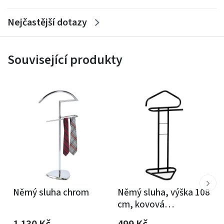
Nejčastější dotazy
Související produkty
Němý sluha chrom
Němý sluha, výška 108
cm, kovová
konstrukce, černý
1 130
Kč
499
Kč