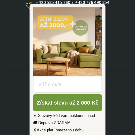
+420 585 415 760
/
+420 776 490 854
×
(Po - Ne 09:00-17:30)
dotazy@zlutahala.cz
KATEGORIE
INFORMACE
Získat slevu až 2 000 Kč
☀️ Slevový kód vám pošleme ihned
🚚 Doprava ZDARMA
⏳ Akce platí omezenou dobu