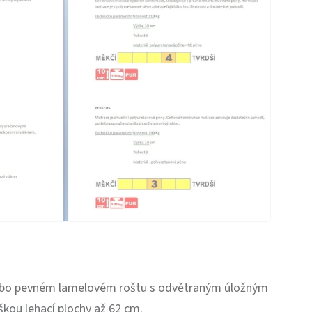
nebo pevném lamelovém roštu s odvětraným úložným
škou lehací plochy až 62 cm.