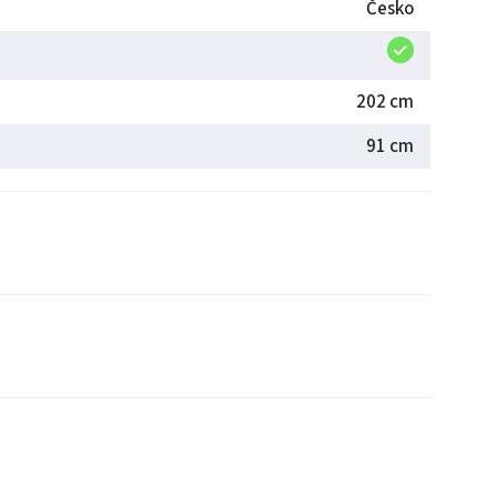
Česko
202 cm
91 cm