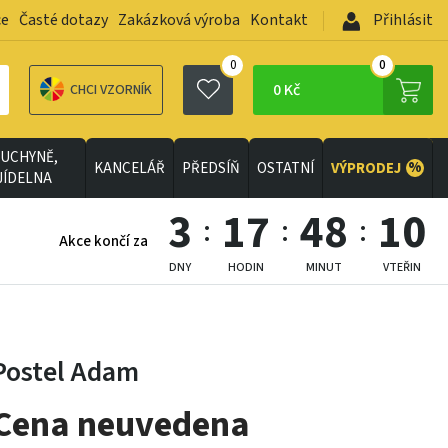
ce
Časté dotazy
Zakázková výroba
Kontakt
Přihlásit
0
0
0 Kč
CHCI VZORNÍK
UCHYNĚ,
%
KANCELÁŘ
PŘEDSÍŇ
OSTATNÍ
VÝPRODEJ
JÍDELNA
3
17
48
9
Akce končí za
DNY
HODIN
MINUT
VTEŘIN
Postel Adam
Cena neuvedena