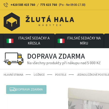
+420 585 415 760
/
775 615 760
(Po - Ne 09:00-17:30)
ITALSKÉ SEDAČKY A
ITALSKÉ SEDAČKY NA
KŘESLA
MÍRU
DOPRAVA ZDARMA
Na všechny produkty při nákupu nad 5 000 Kč
HLAVNÍ STRANA
LOŽNICE
POSTELE
JEDNOLŮŽKOVÉ POSTEL
DOPRAVA ZDARMA
-10%