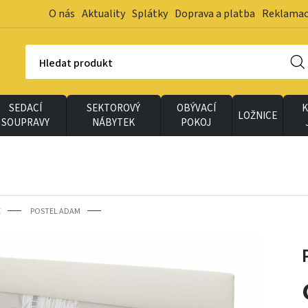
O nás
Aktuality
Splátky
Doprava a platba
Reklama
Hledat produkt
SEDACÍ
SEKTOROVÝ
OBÝVACÍ
K
LOŽNICE
SOUPRAVY
NÁBYTEK
POKOJ
E
POSTEL ADAM