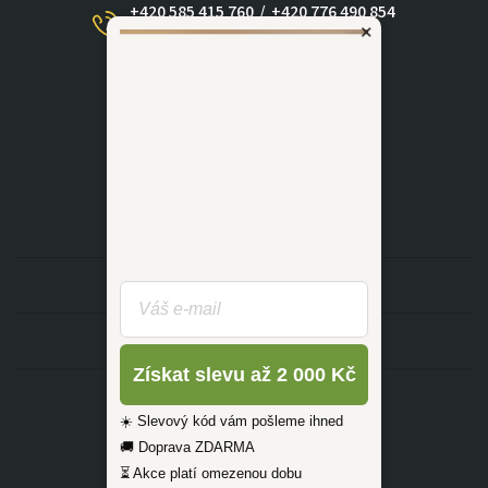
+420 585 415 760
/
+420 776 490 854
×
(Po - Ne 09:00-17:30)
dotazy@zlutahala.cz
KATEGORIE
INFORMACE
Získat slevu až 2 000 Kč
☀️ Slevový kód vám pošleme ihned
🚚 Doprava ZDARMA
⏳ Akce platí omezenou dobu