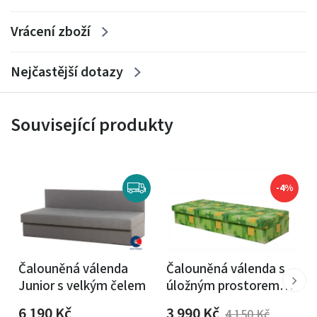
Vrácení zboží
Nejčastější dotazy
Související produkty
-4%
Čalouněná válenda
Čalouněná válenda s
Junior s velkým čelem
úložným prostorem
Karel - molitanová
6 190
Kč
3 990
Kč
4 150
Kč