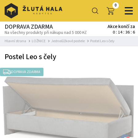
0
DOPRAVA ZDARMA
Akce končí za
0
14
36
5
Na všechny produkty při nákupu nad 5 000 Kč
Hlavní strana
LOŽNICE
Jednolůžkové postele
Postel Leo s čely
Postel Leo s čely
DOPRAVA ZDARMA