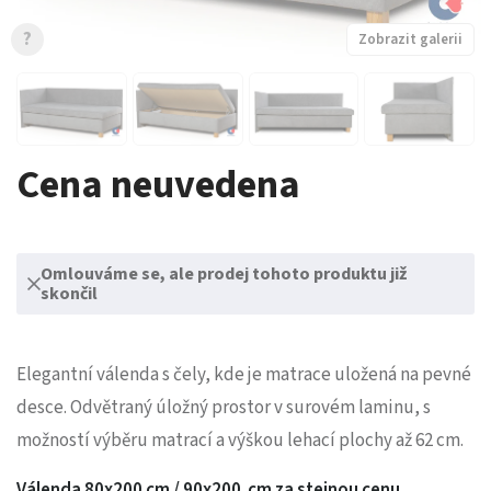
?
Zobrazit galerii
Cena neuvedena
Omlouváme se, ale prodej tohoto produktu již
skončil
Elegantní válenda s čely, kde je matrace uložená na pevné
desce. Odvětraný úložný prostor v surovém laminu, s
možností výběru matrací a výškou lehací plochy až 62 cm.
Válenda 80x200 cm / 90x200 cm za stejnou cenu.