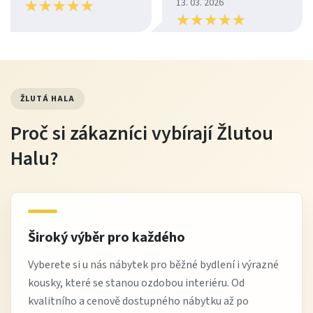
★
★
★
★
★
★
★
★
★
★
13. 03. 2026
★
★
★
★
★
★
★
★
★
★
ŽLUTÁ HALA
Proč si zákazníci vybírají Žlutou
Halu?
Široký výběr pro každého
Vyberete si u nás nábytek pro běžné bydlení i výrazné
kousky, které se stanou ozdobou interiéru. Od
kvalitního a cenově dostupného nábytku až po