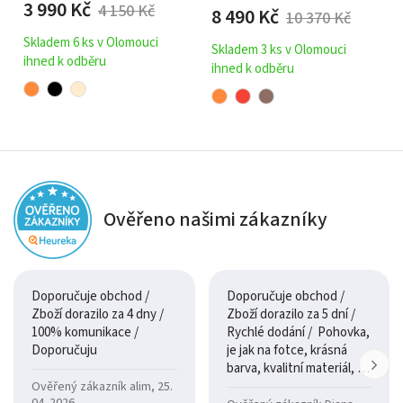
3 990
Kč
4 150
Kč
8 490
Kč
10 370
Kč
Skladem 6 ks v Olomouci
Skladem 3 ks v Olomouci
ihned k odběru
ihned k odběru
Ověřeno našimi zákazníky
Doporučuje obchod /
Doporučuje obchod /
Zboží dorazilo za 4 dny /
Zboží dorazilo za 5 dní /
100% komunikace /
Rychlé dodání / Pohovka,
Doporučuju
je jak na fotce, krásná
barva, kvalitní materiál, a
je moc pohodlná.
Ověřený zákazník alim, 25.