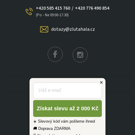
+420 585 415 760
/
+420 776 490 854
×
(Po - Ne 09:00-17:30)
dotazy@zlutahala.cz
KATEGORIE
INFORMACE
Získat slevu až 2 000 Kč
☀️ Slevový kód vám pošleme ihned
🚚 Doprava ZDARMA