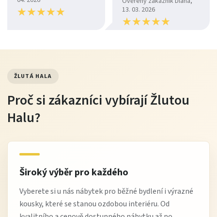
04. 2026
Ověřený zákazník Diana,
★
★
★
★
★
★
★
★
★
★
13. 03. 2026
★
★
★
★
★
★
★
★
★
★
ŽLUTÁ HALA
Proč si zákazníci vybírají Žlutou
Halu?
Široký výběr pro každého
Vyberete si u nás nábytek pro běžné bydlení i výrazné
kousky, které se stanou ozdobou interiéru. Od
kvalitního a cenově dostupného nábytku až po