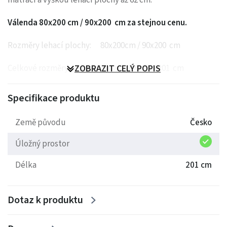
matrací a výškou lehací plochy až 62 cm.
Válenda 80x200 cm / 90x200 cm za stejnou cenu.
Rozměry lehací plochy: 80x200cm / 90x200 cm
Celkové rozměry postele: Š/D (90) 91x201 cm
ZOBRAZIT CELÝ POPIS
Celkové rozměry postele: Š/D (80) 81x201 cm
Specifikace produktu
Výběr matrace. Výška lehací plochy
Země původu
Česko
Perseus: 51cm, do 90kg, v.10cm.
Úložný prostor
Pegas: 54cm, do 90kg, v.12cm.
Délka
201 cm
Pluto: 56cm, do 100kg, v.15cm
Dotaz k produktu
Áres: 61cm, do 110kg, v.20cm