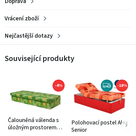
Neptun: 57cm, do 100kg, v.16cm.
Doprava
Vrácení zboží
Typ nožek napište do poznámky v objednávce, nožky
Nejčastější dotazy
naleznete v obrázcích.
Související produkty
-4%
-18%
Čalouněná válenda s
Polohovací postel Alex
úložným prostorem
Senior
Karel - molitanová