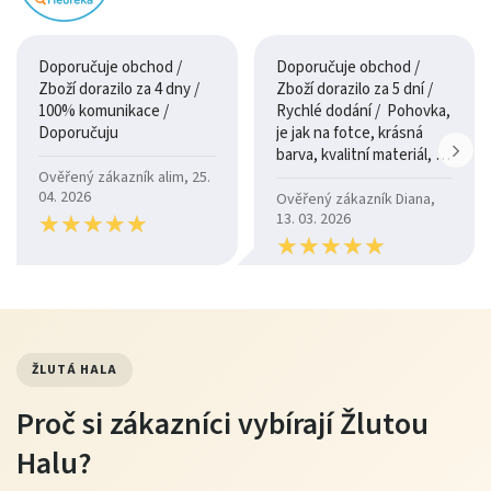
Doporučuje obchod /
Doporučuje obchod /
Zboží dorazilo za 4 dny /
Zboží dorazilo za 5 dní /
100% komunikace /
Rychlé dodání / Pohovka,
Doporučuju
je jak na fotce, krásná
barva, kvalitní materiál, a
je moc pohodlná.
Ověřený zákazník alim, 25.
04. 2026
Ověřený zákazník Diana,
★
★
★
★
★
★
★
★
★
★
13. 03. 2026
★
★
★
★
★
★
★
★
★
★
ŽLUTÁ HALA
Proč si zákazníci vybírají Žlutou
Halu?