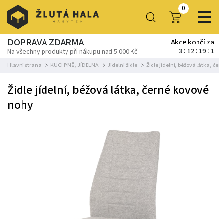
0
DOPRAVA ZDARMA
Akce končí za
3
12
19
1
Na všechny produkty při nákupu nad 5 000 Kč
Hlavní strana
KUCHYNĚ, JÍDELNA
Jídelní židle
Židle jídelní, béžová látka, 
Židle jídelní, béžová látka, černé kovové
nohy