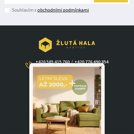
Souhlasím s
obchodními podmínkami
+420 585 415 760
/
+420 776 490 854
×
(Po - Ne 09:00-17:30)
dotazy@zlutahala.cz