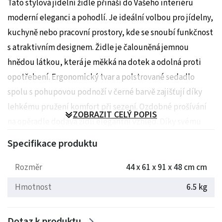
Tato stylová jídelní židle přináší do Vašeho interiéru
moderní eleganci a pohodlí. Je ideální volbou pro jídelny,
kuchyně nebo pracovní prostory, kde se snoubí funkčnost
s atraktivním designem. Židle je čalouněná jemnou
hnědou látkou, která je měkká na dotek a odolná proti
opotřebení. Ergonomický tvar a polstrované sedadlo
spolu s pohupovou podnoží v černé barvě zajišťují díky
lehkému pružení komfort při sezení. Ozdobné prošívání
ZOBRAZIT CELÝ POPIS
na opěradle dodává židli elegantní vzhled. Díky svému
elegantnímu designu a neutrální hnědé barvě je tato židle
Specifikace produktu
vhodná do různých interiérů.
Rozměr
44 x 61 x 91 x 48 cm cm
Rozměry: 44 x 61 x 91 x 48 cm
Hmotnost
6.5 kg
Hmotnost: 6.45 kg
Dotaz k produktu