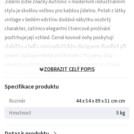
Jídelní židle značky Autronic v moderním industriálním
stylu je skvělou volbou pro každou jídelnu. Potah z látky
vintage v šedém odstínu dodává nábytku osobitý
charakter, zatímco elegantní čtvercové prošívání
podtrhuje její vzhled. Černé kovové nohy poskytují
stabilitu a ladí s minimalistickým designem. Komfort při
sezení zajišťuje měkké polstrování z PU pěny, díky
kterému je židle ideální jak pro každodenní používání,
ZOBRAZIT CELÝ POPIS
tak pro slavnostní chvíle.
Specifikace produktu
Rozměry: 44 x 54 x 89 x 51 cm
Rozměr
44 x 54 x 89 x 51 cm cm
Hmotnost: 5 kg
Hmotnost
5 kg
Dotaz k produktu