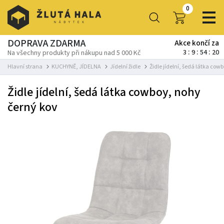
0
DOPRAVA ZDARMA
Akce končí za
3
9
54
19
Na všechny produkty při nákupu nad 5 000 Kč
Hlavní strana
KUCHYNĚ, JÍDELNA
Jídelní židle
Židle jídelní, šedá látka cow
Židle jídelní, šedá látka cowboy, nohy
černý kov