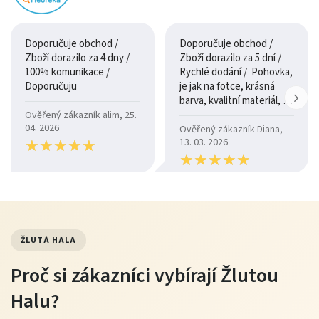
Doporučuje obchod /
Doporučuje obchod /
Zboží dorazilo za 4 dny /
Zboží dorazilo za 5 dní /
100% komunikace /
Rychlé dodání / Pohovka,
Doporučuju
je jak na fotce, krásná
barva, kvalitní materiál, a
je moc pohodlná.
Ověřený zákazník alim, 25.
04. 2026
Ověřený zákazník Diana,
★
★
★
★
★
★
★
★
★
★
13. 03. 2026
★
★
★
★
★
★
★
★
★
★
ŽLUTÁ HALA
Proč si zákazníci vybírají Žlutou
Halu?