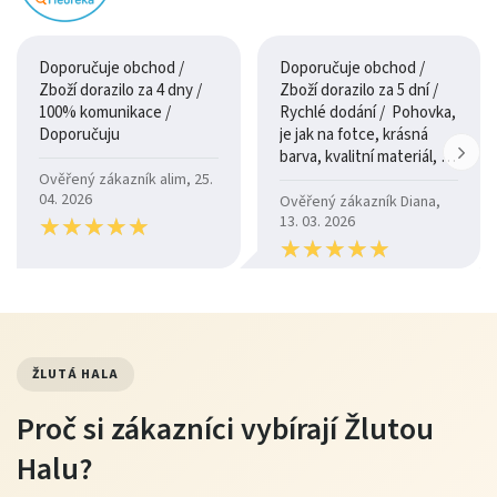
Doporučuje obchod /
Doporučuje obchod /
Zboží dorazilo za 4 dny /
Zboží dorazilo za 5 dní /
100% komunikace /
Rychlé dodání / Pohovka,
Doporučuju
je jak na fotce, krásná
barva, kvalitní materiál, a
je moc pohodlná.
Ověřený zákazník alim, 25.
04. 2026
Ověřený zákazník Diana,
★
★
★
★
★
★
★
★
★
★
13. 03. 2026
★
★
★
★
★
★
★
★
★
★
ŽLUTÁ HALA
Proč si zákazníci vybírají Žlutou
Halu?