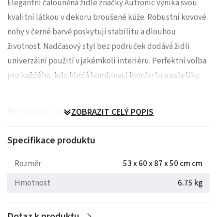
Elegantní čalouněná židle značky Autronic vyniká svou
kvalitní látkou v dekoru broušené kůže. Robustní kovové
nohy v černé barvě poskytují stabilitu a dlouhou
životnost. Nadčasový styl bez područek dodává židli
univerzální použití v jakémkoli interiéru. Perfektní volba
pro každého, kdo hledá kombinaci komfortu a estetiky.
Rozměry: 53 x 60 x 87 x 50 cm
ZOBRAZIT CELÝ POPIS
Hmotnost: 6.13 kg
Specifikace produktu
Rozměr
53 x 60 x 87 x 50 cm cm
Hmotnost
6.75 kg
Dotaz k produktu