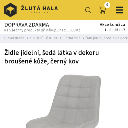
0
DOPRAVA ZDARMA
Akce končí za
1
8
45
17
Na všechny produkty při nákupu nad 5 000 Kč
Hlavní strana
KUCHYNĚ, JÍDELNA
Jídelní židle
Židle jídelní, šedá látka v d
Židle jídelní, šedá látka v dekoru
broušené kůže, černý kov